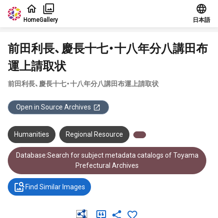
Jump to main content
Home
Gallery
日本語
前田利長、慶長十七・十八年分八講田布
運上請取状
前田利長、慶長十七・十八年分八講田布運上請取状
Open in Source Archives
Humanities
Regional Resource
Database:Search for subject metadata catalogs of Toyama
Prefectural Archives
Find Similar Images