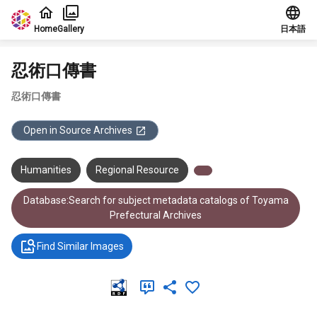
Jump to main content
Home
Gallery
日本語
忍術口傳書
忍術口傳書
Open in Source Archives
Humanities
Regional Resource
Database:Search for subject metadata catalogs of Toyama
Prefectural Archives
Find Similar Images