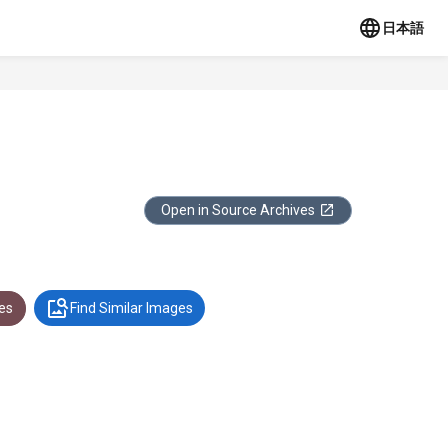
日本語
Open in Source Archives
es
Find Similar Images