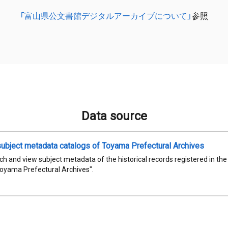
「富山県公文書館デジタルアーカイブについて」
参照
Data source
subject metadata catalogs of Toyama Prefectural Archives
h and view subject metadata of the historical records registered in th
Toyama Prefectural Archives".