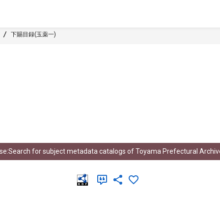
下賜目録(玉薬一)
e:Search for subject metadata catalogs of Toyama Prefectural Archiv