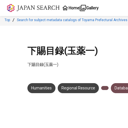
Jump to main content
Home
Gallery
Top
Search for subject metadata catalogs of Toyama Prefectural Archives
下賜目録(玉薬一)
下賜目録(玉薬一)
Humanities
Regional Resource
Databas