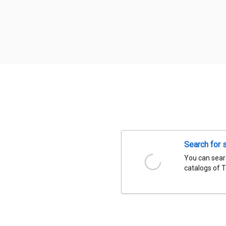
Search for 
You can searc
catalogs of 