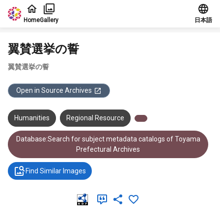
Jump to main content
Home
Gallery
日本語
翼賛選挙の誓
翼賛選挙の誓
Open in Source Archives
Humanities
Regional Resource
Database:Search for subject metadata catalogs of Toyama
Prefectural Archives
Find Similar Images