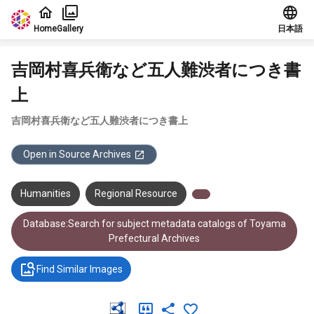
Jump to main content
Home
Gallery
日本語
吉岡村喜兵衛など五人難渋者につき書
上
吉岡村喜兵衛など五人難渋者につき書上
Open in Source Archives
Humanities
Regional Resource
Database:Search for subject metadata catalogs of Toyama
Prefectural Archives
Find Similar Images