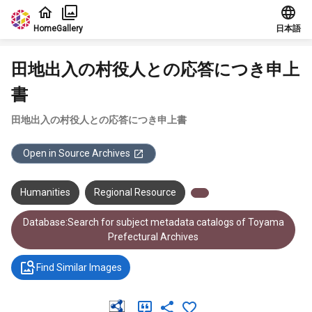
Jump to main content
Home
Gallery
日本語
田地出入の村役人との応答につき申上
書
田地出入の村役人との応答につき申上書
Open in Source Archives
Humanities
Regional Resource
Database:Search for subject metadata catalogs of Toyama
Prefectural Archives
Find Similar Images