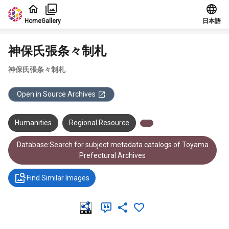
Jump to main content
Home
Gallery
日本語
神保氏張条々制札
神保氏張条々制札
Open in Source Archives
Humanities
Regional Resource
Database:Search for subject metadata catalogs of Toyama
Prefectural Archives
Find Similar Images