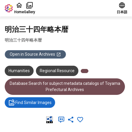
Jump to main content
Home
Gallery
日本語
明治三十四年略本暦
明治三十四年略本暦
Open in Source Archives
Humanities
Regional Resource
Database:Search for subject metadata catalogs of Toyama
Prefectural Archives
Find Similar Images