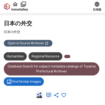
Jump to main content
Home
Gallery
日本語
日本の外交
日本の外交
Open in Source Archives
Humanities
Regional Resource
Database:Search for subject metadata catalogs of Toyama
Prefectural Archives
Find Similar Images