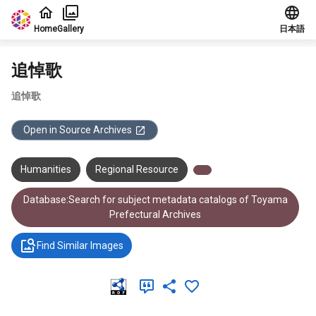
Jump to main content
Home
Gallery
日本語
追悼歌
追悼歌
Open in Source Archives
Humanities
Regional Resource
Database:Search for subject metadata catalogs of Toyama
Prefectural Archives
Find Similar Images