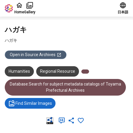
Jump to main content
Home
Gallery
日本語
ハガキ
ハガキ
Open in Source Archives
Humanities
Regional Resource
Database:Search for subject metadata catalogs of Toyama
Prefectural Archives
Find Similar Images