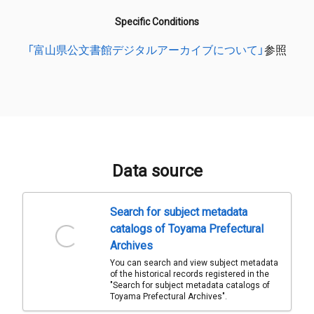
Specific Conditions
「富山県公文書館デジタルアーカイブについて」
参照
Data source
Search for subject metadata
catalogs of Toyama Prefectural
Archives
You can search and view subject metadata
of the historical records registered in the
"Search for subject metadata catalogs of
Toyama Prefectural Archives".