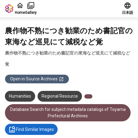
Jump to main content
Home
Gallery
日本語
農作物不熟につき勧業のため書記官の
東海など巡見にて減税など覚
農作物不熟につき勧業のため書記官の東海など巡見にて減税など
覚
Open in Source Archives
Humanities
Regional Resource
Database:Search for subject metadata catalogs of Toyama
Prefectural Archives
Find Similar Images