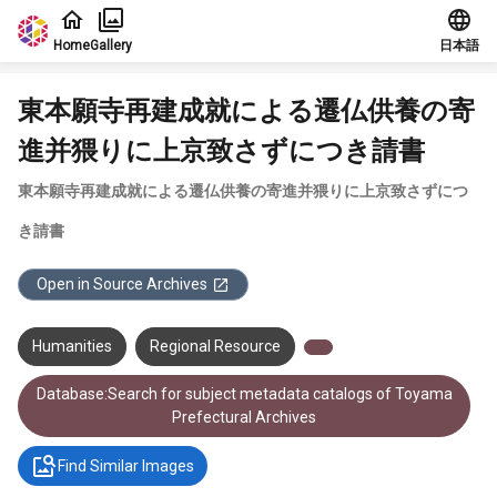
Jump to main content
Home
Gallery
日本語
東本願寺再建成就による遷仏供養の寄
進并猥りに上京致さずにつき請書
東本願寺再建成就による遷仏供養の寄進并猥りに上京致さずにつ
き請書
Open in Source Archives
Humanities
Regional Resource
Database:Search for subject metadata catalogs of Toyama
Prefectural Archives
Find Similar Images