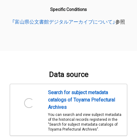
Specific Conditions
「富山県公文書館デジタルアーカイブについて」
参照
Data source
Search for subject metadata
catalogs of Toyama Prefectural
Archives
You can search and view subject metadata
of the historical records registered in the
"Search for subject metadata catalogs of
Toyama Prefectural Archives".