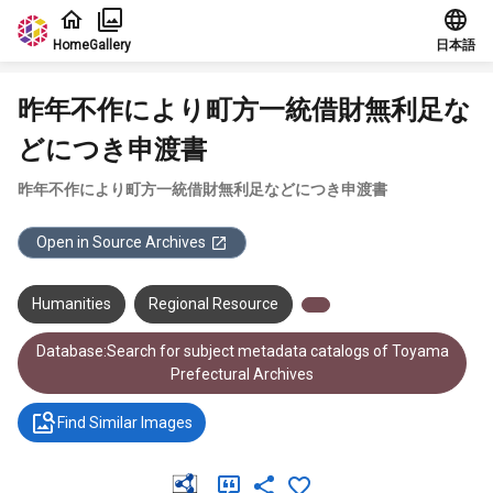
Jump to main content
Home
Gallery
日本語
昨年不作により町方一統借財無利足な
どにつき申渡書
昨年不作により町方一統借財無利足などにつき申渡書
Open in Source Archives
Humanities
Regional Resource
Database:Search for subject metadata catalogs of Toyama
Prefectural Archives
Find Similar Images