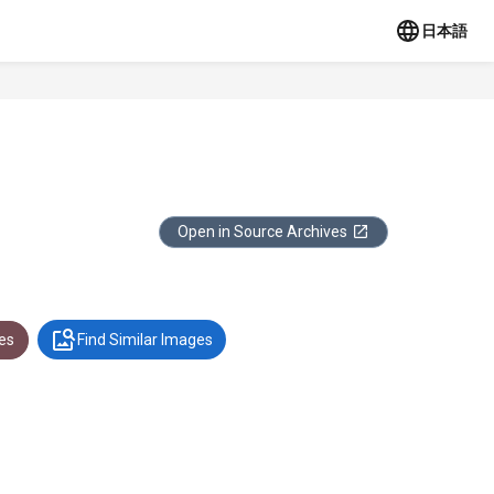
日本語
Open in Source Archives
es
Find Similar Images