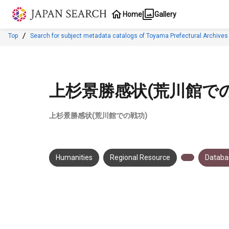
Jump to main content
Home
Gallery
Top
Search for subject metadata catalogs of Toyama Prefectural Archives
上杉景勝感状(荒川館での
上杉景勝感状(荒川館での戦功)
Humanities
Regional Resource
Databas