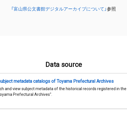
「富山県公文書館デジタルアーカイブについて」
参照
Data source
subject metadata catalogs of Toyama Prefectural Archives
h and view subject metadata of the historical records registered in th
Toyama Prefectural Archives".