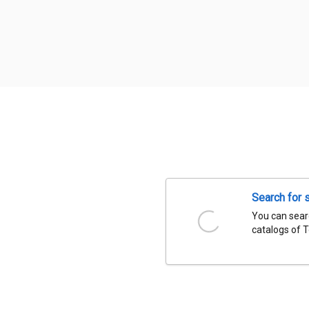
Search for 
You can searc
catalogs of 