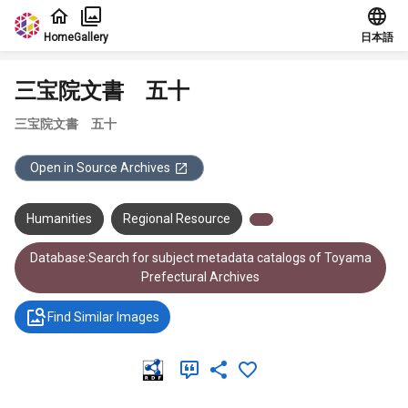
Jump to main content
Home
Gallery
日本語
三宝院文書 五十
三宝院文書 五十
Open in Source Archives
Humanities
Regional Resource
Database:Search for subject metadata catalogs of Toyama
Prefectural Archives
Find Similar Images