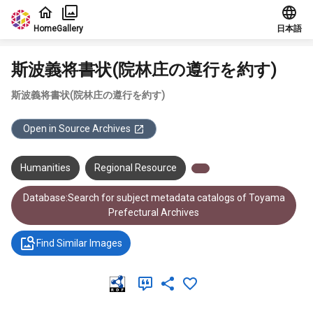
Jump to main content
Home
Gallery
日本語
斯波義将書状(院林庄の遵行を約す)
斯波義将書状(院林庄の遵行を約す)
Open in Source Archives
Humanities
Regional Resource
Database:Search for subject metadata catalogs of Toyama
Prefectural Archives
Find Similar Images