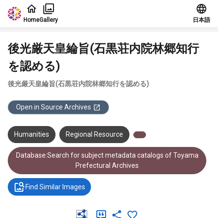
Jump to main content
Home
Gallery
日本語
後光厳天皇綸旨(石黒荘内院林郷知行
を認める)
後光厳天皇綸旨(石黒荘内院林郷知行を認める)
Open in Source Archives
Humanities
Regional Resource
Database:Search for subject metadata catalogs of Toyama
Prefectural Archives
Find Similar Images