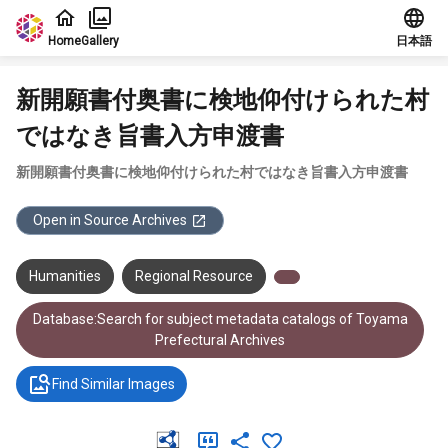
Jump to main content
Home
Gallery
日本語
新開願書付奥書に検地仰付けられた村
ではなき旨書入方申渡書
新開願書付奥書に検地仰付けられた村ではなき旨書入方申渡書
Open in Source Archives
Humanities
Regional Resource
Database:Search for subject metadata catalogs of Toyama
Prefectural Archives
Find Similar Images