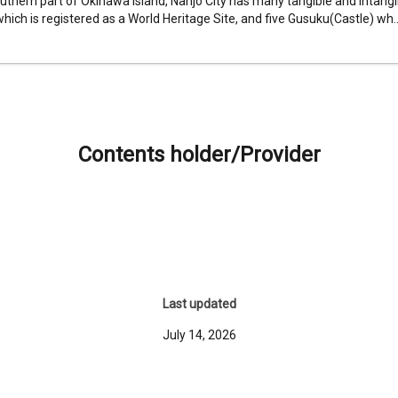
uthern part of Okinawa Island, Nanjo City has many tangible and intangib
which is registered as a World Heritage Site, and five Gusuku(Castle) wh..
Contents holder/Provider
Last updated
July 14, 2026