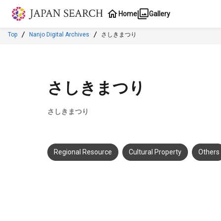
Jump to main content
Home
Gallery
Top
Nanjo Digital Archives
さしきまつり
さしきまつり
さしきまつり
Regional Resource
Cultural Property
Others