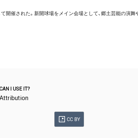
記念して開催された。新開球場をメイン会場として、郷土芸能の演
CAN I USE IT?
Attribution
CC BY