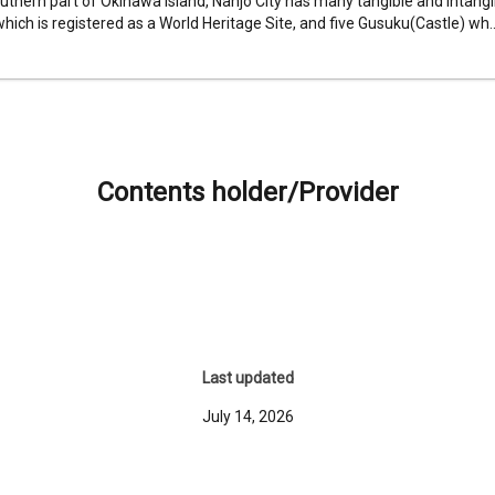
uthern part of Okinawa Island, Nanjo City has many tangible and intangib
which is registered as a World Heritage Site, and five Gusuku(Castle) wh..
Contents holder/Provider
Last updated
July 14, 2026