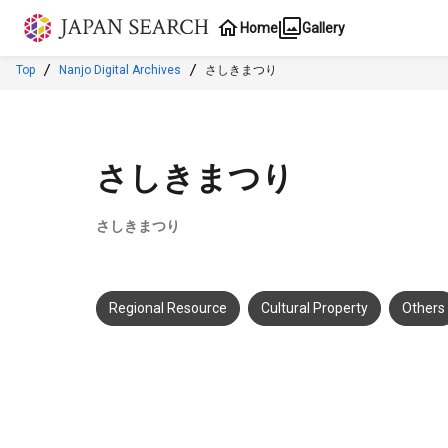
Jump to main content
Home
Gallery
Top
Nanjo Digital Archives
さしきまつり
さしきまつり
さしきまつり
Regional Resource
Cultural Property
Others