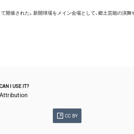
記念して開催された。新開球場をメイン会場として、郷土芸能の演
CAN I USE IT?
Attribution
CC BY