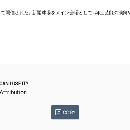
記念して開催された。新開球場をメイン会場として、郷土芸能の演
CAN I USE IT?
Attribution
CC BY