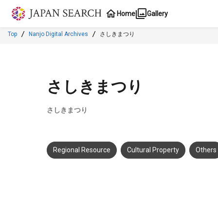
Jump to main content
Home
Gallery
Top
Nanjo Digital Archives
さしきまつり
さしきまつり
さしきまつり
Regional Resource
Cultural Property
Others