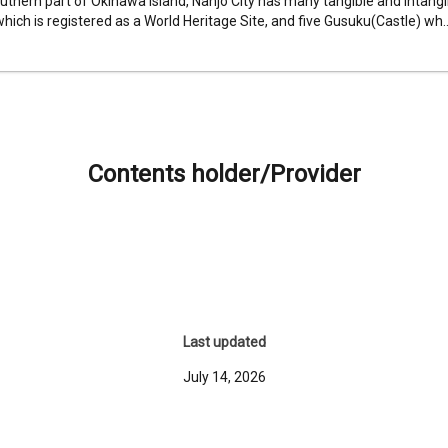
uthern part of Okinawa Island, Nanjo City has many tangible and intangib
which is registered as a World Heritage Site, and five Gusuku(Castle) wh..
Contents holder/Provider
Last updated
July 14, 2026