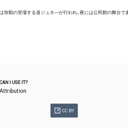
には弥勒の登場する道ジュネ―が行われ、夜には公民館の舞台で
CAN I USE IT?
Attribution
CC BY