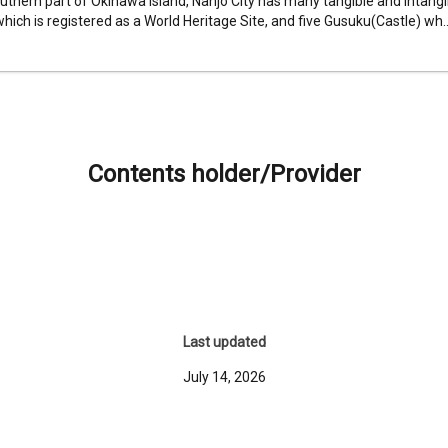
uthern part of Okinawa Island, Nanjo City has many tangible and intangib
which is registered as a World Heritage Site, and five Gusuku(Castle) wh..
Contents holder/Provider
Last updated
July 14, 2026