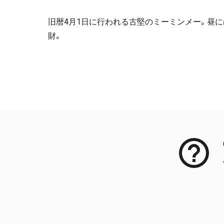
旧暦4月1日に行われる古堅のミーミンメー。昼
財。
Meta Data