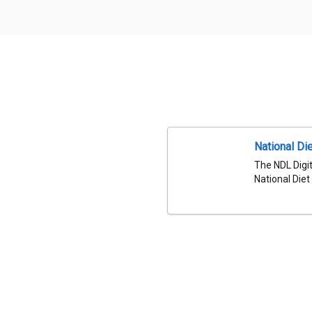
National Die
The NDL Digit
National Diet