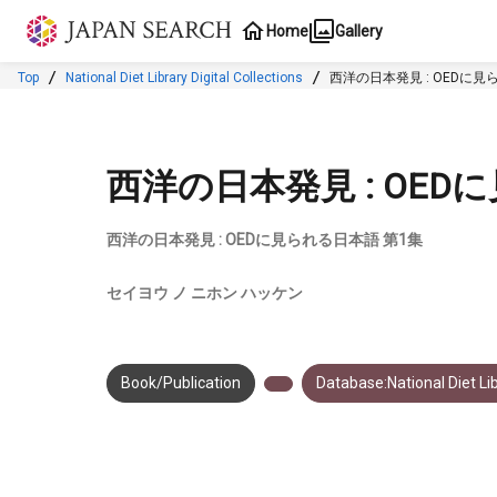
Jump to main content
Home
Gallery
Top
National Diet Library Digital Collections
西洋の日本発見 : OEDに見
西洋の日本発見 : OED
西洋の日本発見 : OEDに見られる日本語 第1集
セイヨウ ノ ニホン ハッケン
Book/Publication
Database:National Diet Lib