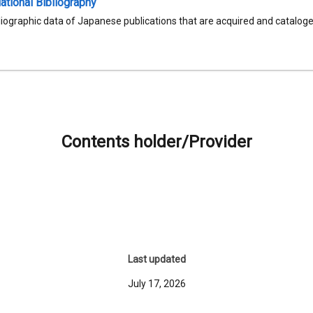
tional Bibliography
liographic data of Japanese publications that are acquired and catalog
Contents holder/Provider
Last updated
July 17, 2026