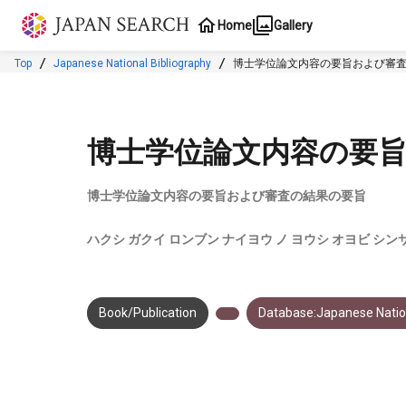
Jump to main content
Home
Gallery
Top
Japanese National Bibliography
博士学位論文内容の要旨および審
博士学位論文内容の要
博士学位論文内容の要旨および審査の結果の要旨
ハクシ ガクイ ロンブン ナイヨウ ノ ヨウシ オヨビ シンサ
Book/Publication
Database:Japanese Nation