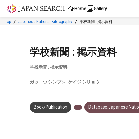
Jump to main content
Home
Gallery
Top
Japanese National Bibliography
学校新聞 : 掲示資料
学校新聞 : 掲示資料
学校新聞 : 掲示資料
ガッコウ シンブン : ケイジ シリョウ
Book/Publication
Database:Japanese Nation