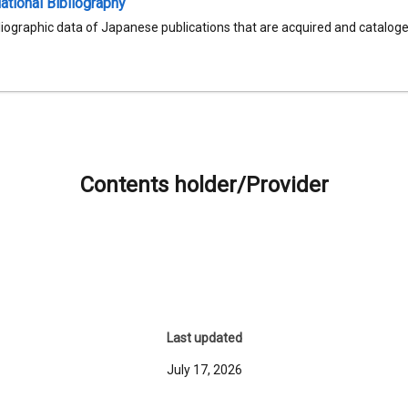
tional Bibliography
liographic data of Japanese publications that are acquired and catalog
Contents holder/Provider
Last updated
July 17, 2026