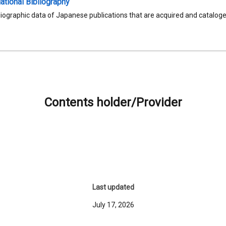
tional Bibliography
liographic data of Japanese publications that are acquired and catalog
Contents holder/Provider
Last updated
July 17, 2026