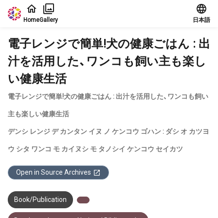
Jump to main content
Home
Gallery
日本語
電子レンジで簡単!犬の健康ごはん : 出
汁を活用した、ワンコも飼い主も楽し
い健康生活
電子レンジで簡単!犬の健康ごはん : 出汁を活用した、ワンコも飼い
主も楽しい健康生活
デンシ レンジ デ カンタン イヌ ノ ケンコウ ゴハン : ダシ オ カツヨ
ウ シタ ワンコ モ カイヌシ モ タノシイ ケンコウ セイカツ
Open in Source Archives
Book/Publication