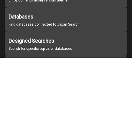
Enjoy contents along various theme
Databases
Find databases connected to Japan Search
Designed Searches
Search for specific topics or databases
Organizations
Find partner institutions
About Japan Search
Help
Notice
Site policies
Contact us
For Institutions Interested in Cooperating