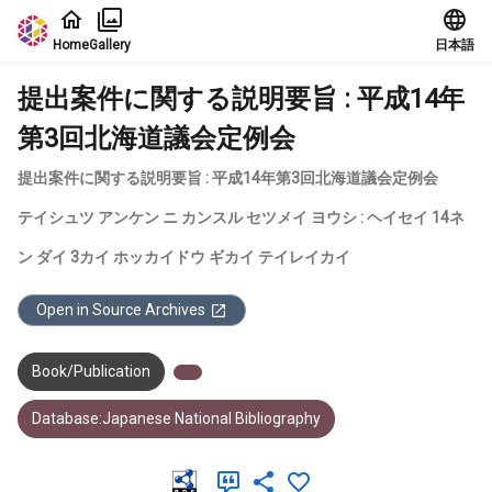
Jump to main content
Home
Gallery
日本語
提出案件に関する説明要旨 : 平成14年
第3回北海道議会定例会
提出案件に関する説明要旨 : 平成14年第3回北海道議会定例会
テイシュツ アンケン ニ カンスル セツメイ ヨウシ : ヘイセイ 14ネ
ン ダイ 3カイ ホッカイドウ ギカイ テイレイカイ
Open in Source Archives
Book/Publication
Database:Japanese National Bibliography