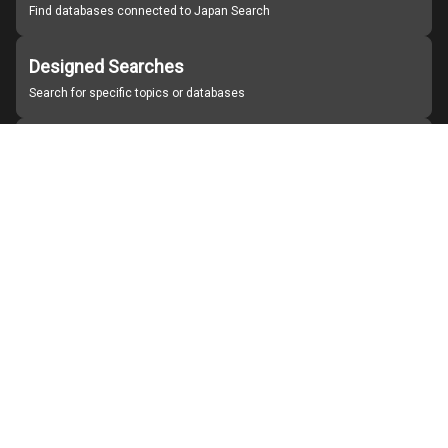
Find databases connected to Japan Search
Designed Searches
Search for specific topics or databases
Organizations
Find partner institutions
About Japan Search
Help
Notice
Site policies
Contact us
For Institutions Interested in Cooperating
For Developers
Japan Search Labo