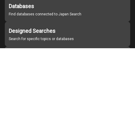
Databases
Find databases connected to Japan Search
Designed Searches
Search for specific topics or databases
Organizations
Find partner institutions
About Japan Search
Help
Notice
Site policies
Contact us
For Institutions Interested in Cooperating
For Developers