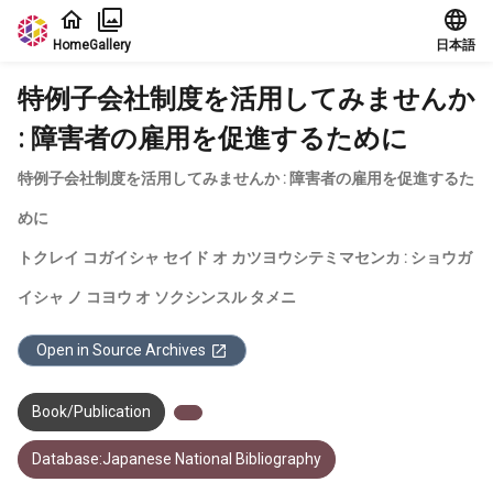
Jump to main content
Home
Gallery
日本語
特例子会社制度を活用してみませんか
: 障害者の雇用を促進するために
特例子会社制度を活用してみませんか : 障害者の雇用を促進するた
めに
トクレイ コガイシャ セイド オ カツヨウシテミマセンカ : ショウガ
イシャ ノ コヨウ オ ソクシンスル タメニ
Open in Source Archives
Book/Publication
Database:Japanese National Bibliography