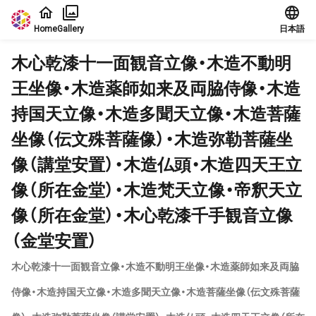
Jump to main content
Home
Gallery
日本語
木心乾漆十一面観音立像・木造不動明
王坐像・木造薬師如来及両脇侍像・木造
持国天立像・木造多聞天立像・木造菩薩
坐像（伝文殊菩薩像）・木造弥勒菩薩坐
像（講堂安置）・木造仏頭・木造四天王立
像（所在金堂）・木造梵天立像・帝釈天立
像（所在金堂）・木心乾漆千手観音立像
（金堂安置）
木心乾漆十一面観音立像・木造不動明王坐像・木造薬師如来及両脇
侍像・木造持国天立像・木造多聞天立像・木造菩薩坐像（伝文殊菩薩