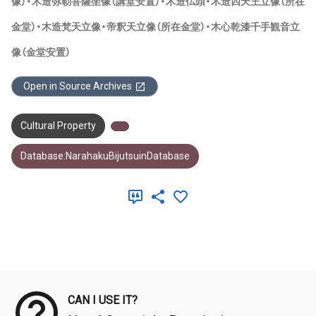
像）・木造弥勒菩薩坐像（講堂安置）・木造仏頭・木造四天王立像（所在
金堂）・木造梵天立像・帝釈天立像（所在金堂）・木心乾漆千手観音立
像（金堂安置）
Open in Source Archives
Cultural Property
Database:NarahakuBijutsuinDatabase
Meta Data
CAN I USE IT?