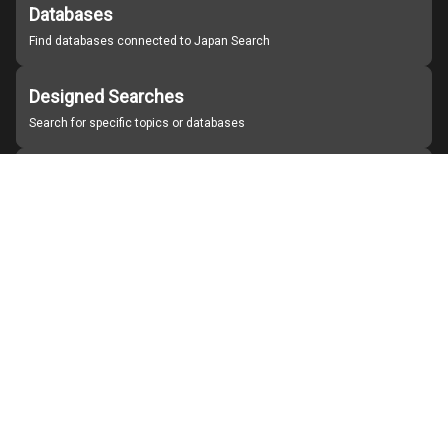
Databases
Find databases connected to Japan Search
Designed Searches
Search for specific topics or databases
Organizations
Find partner institutions
About Japan Search
Help
Notice
Site policies
Contact us
For Institutions Interested in Cooperating
For Developers