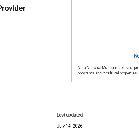
Provider
Na
Nara National Museum collects, pre
programs about cultural properties 
Last updated
July 14, 2026