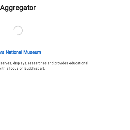
Aggregator
ra National Museum
serves, displays, researches and provides educational
with a focus on Buddhist art.