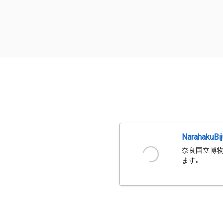
NarahakuBi
奈良国立博物
ます。