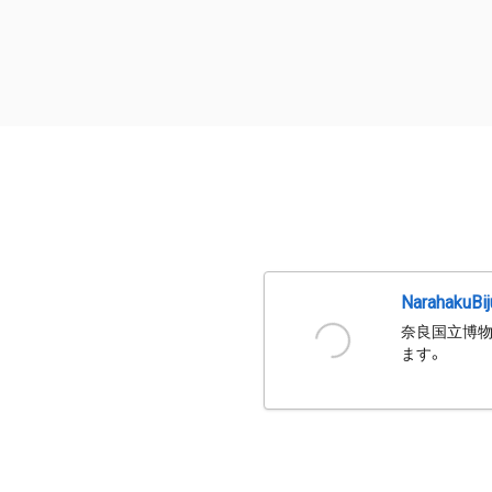
NarahakuBi
奈良国立博物
ます。