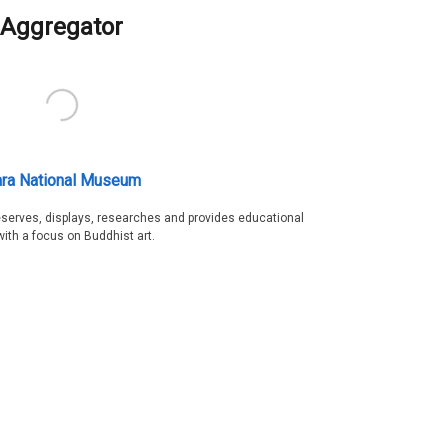
Aggregator
ra National Museum
serves, displays, researches and provides educational
with a focus on Buddhist art.