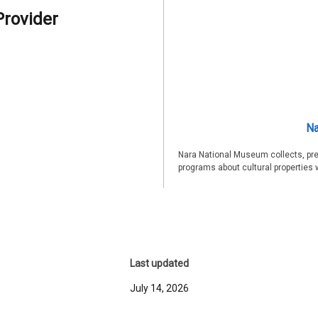
Provider
Na
Nara National Museum collects, pre
programs about cultural properties 
Last updated
July 14, 2026