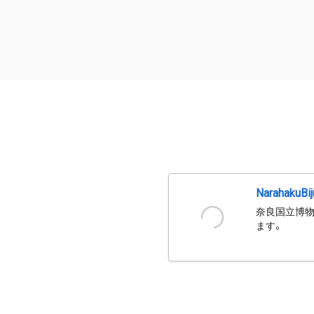
NarahakuBi
奈良国立博物
ます。