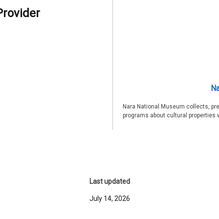
Provider
Na
Nara National Museum collects, pre
programs about cultural properties 
Last updated
July 14, 2026