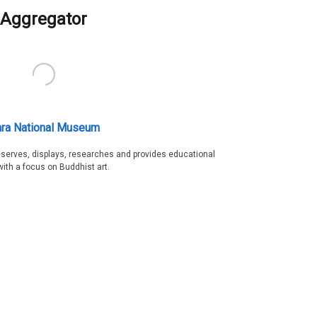
Aggregator
ra National Museum
serves, displays, researches and provides educational
with a focus on Buddhist art.