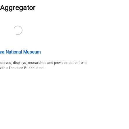
Aggregator
ra National Museum
serves, displays, researches and provides educational
with a focus on Buddhist art.