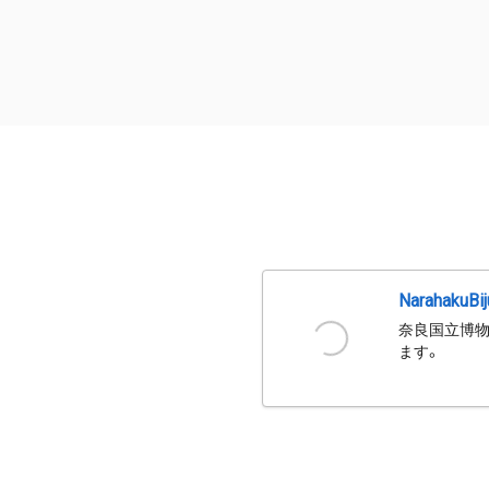
NarahakuBi
奈良国立博物
ます。