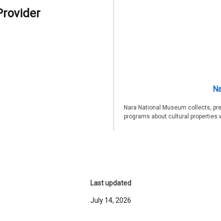
Provider
Na
Nara National Museum collects, pre
programs about cultural properties 
Last updated
July 14, 2026