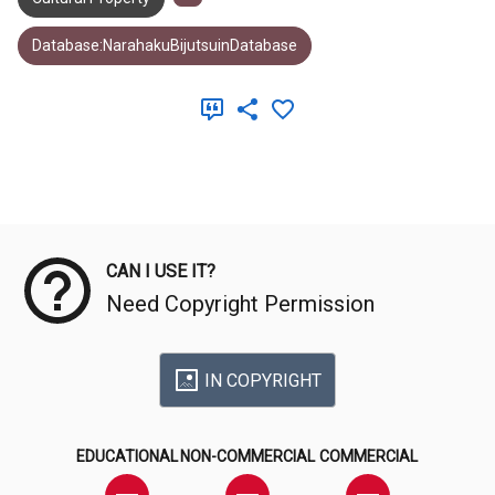
Database:NarahakuBijutsuinDatabase
Meta Data
CAN I USE IT?
Need Copyright Permission
IN COPYRIGHT
EDUCATIONAL
NON-COMMERCIAL
COMMERCIAL