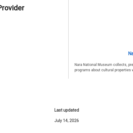
Provider
Na
Nara National Museum collects, pre
programs about cultural properties 
Last updated
July 14, 2026