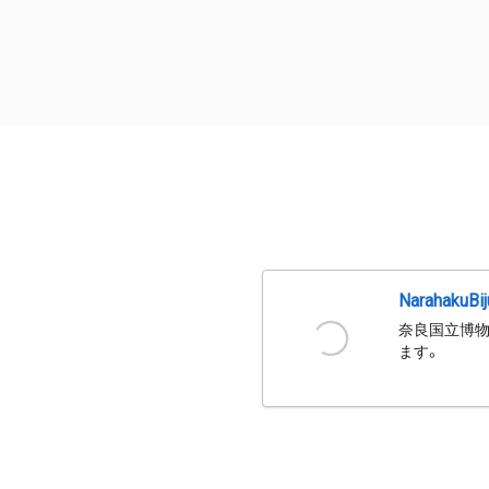
NarahakuBi
奈良国立博物
ます。