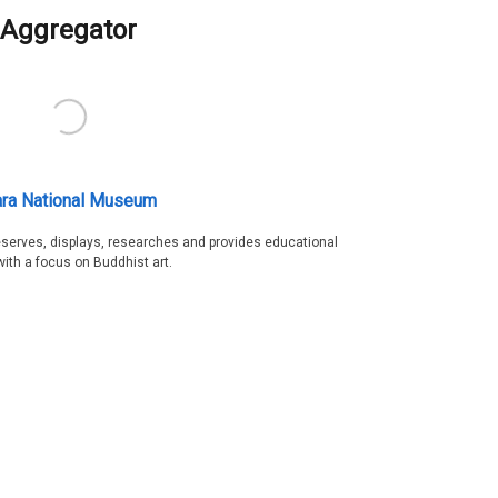
Aggregator
ra National Museum
serves, displays, researches and provides educational
with a focus on Buddhist art.