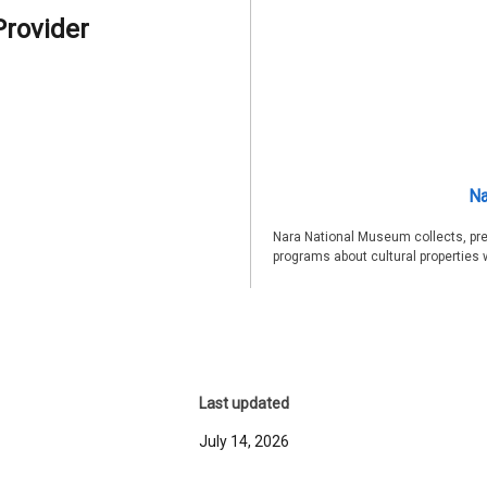
Provider
Na
Nara National Museum collects, pre
programs about cultural properties 
Last updated
July 14, 2026