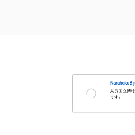
NarahakuBi
奈良国立博物
ます。