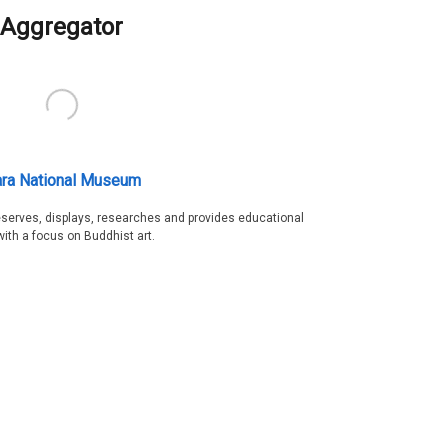
Aggregator
ra National Museum
serves, displays, researches and provides educational
with a focus on Buddhist art.