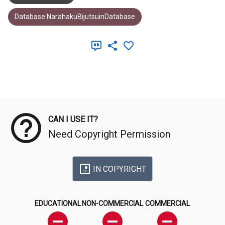
Database:NarahakuBijutsuinDatabase
Meta Data
CAN I USE IT?
Need Copyright Permission
IN COPYRIGHT
EDUCATIONAL
NON-COMMERCIAL
COMMERCIAL