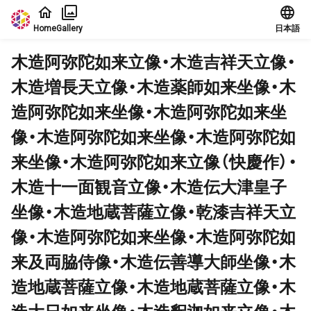
Jump to main content
Home
Gallery
日本語
木造阿弥陀如来立像・木造吉祥天立像・
木造増長天立像・木造薬師如来坐像・木
造阿弥陀如来坐像・木造阿弥陀如来坐
像・木造阿弥陀如来坐像・木造阿弥陀如
来坐像・木造阿弥陀如来立像（快慶作）・
木造十一面観音立像・木造伝大津皇子
坐像・木造地蔵菩薩立像・乾漆吉祥天立
像・木造阿弥陀如来坐像・木造阿弥陀如
来及両脇侍像・木造伝善導大師坐像・木
造地蔵菩薩立像・木造地蔵菩薩立像・木