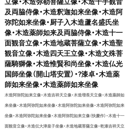
立像・木造弥勒菩薩立像・木造千手観音
及両脇侍像・木造釈迦如来坐像・木造阿
弥陀如来坐像・厨子入木造蘆名盛氏坐
像・木造薬師如来及両脇侍像・木造十一
面観音立像・木造地蔵菩薩立像・木造聖
観音立像・木造四天王立像・木造文殊菩
薩騎獅像・木造惟賢和尚坐像・木造仏光
国師坐像（開山塔安置）・?漆卓・木造薬
師如来坐像・木造薬師如来坐像
木造阿弥陀如来立像・木造吉祥天立像・木造増長天立像・木造薬師如
来坐像・木造阿弥陀如来坐像・木造阿弥陀如来坐像・木造阿弥陀如来
坐像・木造阿弥陀如来坐像・木造阿弥陀如来立像（快慶作）・木造十一
面観音立像・木造伝大津皇子坐像・木造地蔵菩薩立像・乾漆吉祥天立