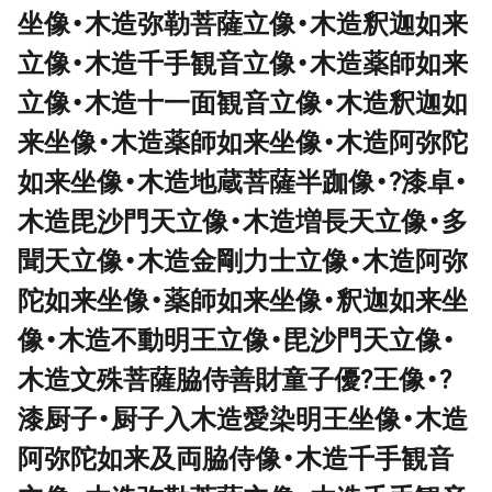
坐像・木造弥勒菩薩立像・木造釈迦如来
立像・木造千手観音立像・木造薬師如来
立像・木造十一面観音立像・木造釈迦如
来坐像・木造薬師如来坐像・木造阿弥陀
如来坐像・木造地蔵菩薩半跏像・?漆卓・
木造毘沙門天立像・木造増長天立像・多
聞天立像・木造金剛力士立像・木造阿弥
陀如来坐像・薬師如来坐像・釈迦如来坐
像・木造不動明王立像・毘沙門天立像・
木造文殊菩薩脇侍善財童子優?王像・?
漆厨子・厨子入木造愛染明王坐像・木造
阿弥陀如来及両脇侍像・木造千手観音