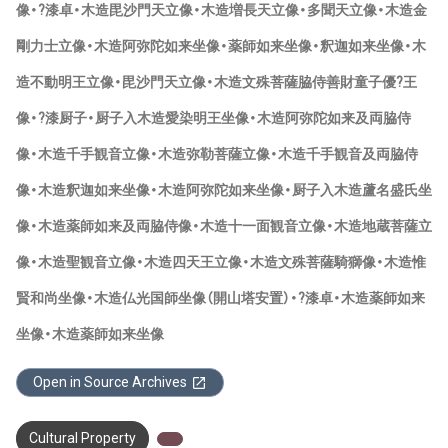
像・?漆卓・木造毘沙門天立像・木造増長天立像・多聞天立像・木造金
剛力士立像・木造阿弥陀如来坐像・薬師如来坐像・釈迦如来坐像・木
造不動明王立像・毘沙門天立像・木造文殊菩薩脇侍善財童子優?王
像・?漆厨子・厨子入木造愛染明王坐像・木造阿弥陀如来及両脇侍
像・木造千手観音立像・木造弥勒菩薩立像・木造千手観音及両脇侍
像・木造釈迦如来坐像・木造阿弥陀如来坐像・厨子入木造蘆名盛氏坐
像・木造薬師如来及両脇侍像・木造十一面観音立像・木造地蔵菩薩立
像・木造聖観音立像・木造四天王立像・木造文殊菩薩騎獅像・木造惟
賢和尚坐像・木造仏光国師坐像（開山塔安置）・?漆卓・木造薬師如来
坐像・木造薬師如来坐像
Open in Source Archives
Cultural Property