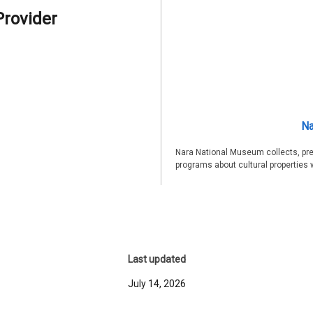
Provider
Na
Nara National Museum collects, pre
programs about cultural properties 
Last updated
July 14, 2026