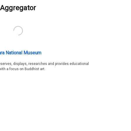
Aggregator
ra National Museum
serves, displays, researches and provides educational
with a focus on Buddhist art.