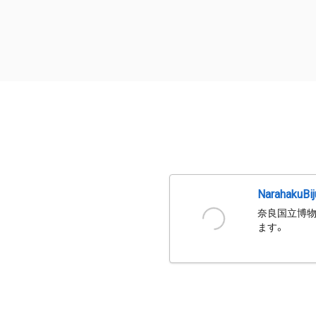
NarahakuBi
奈良国立博物
ます。