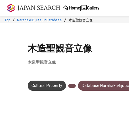
Jump to main content
Home
Gallery
Top
NarahakuBijutsuinDatabase
木造聖観音立像
木造聖観音立像
木造聖観音立像
Cultural Property
Database:NarahakuBijuts