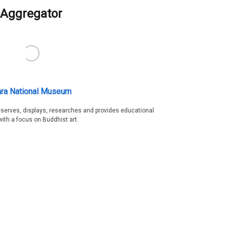
Aggregator
ra National Museum
serves, displays, researches and provides educational
with a focus on Buddhist art.