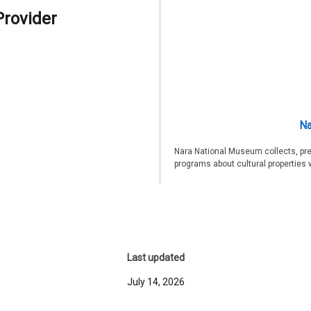
Provider
Na
Nara National Museum collects, pre
programs about cultural properties 
Last updated
July 14, 2026