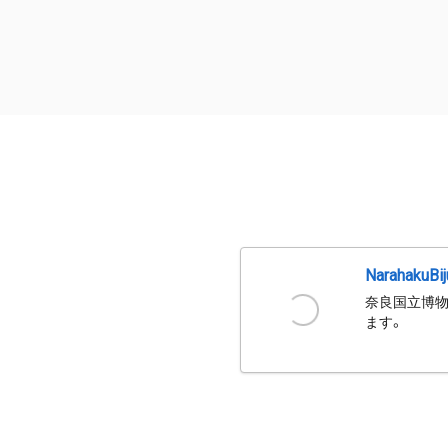
NarahakuBi
奈良国立博物
ます。