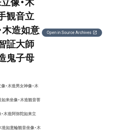
立像・木
手観音立
・木造如意
Open in Source Archives
智証大師
造鬼子母
像・木造男女神像・木
日如来坐像・木造観音菩
像・木造阿弥陀如来立
木造如意輪観音坐像・木