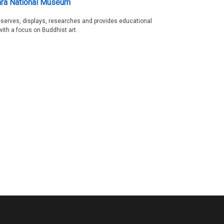
ra National Museum
serves, displays, researches and provides educational
with a focus on Buddhist art.