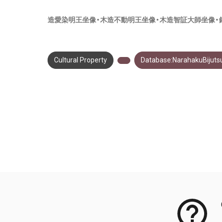
造愛染明王坐像・木造不動明王坐像・木造智証大師坐像・
Cultural Property
Database:NarahakuBijuts
Meta Data