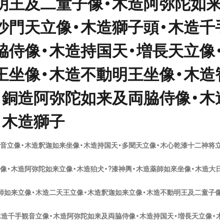
明王及二童子像・木造阿弥陀如来
沙門天立像・木造獅子頭・木造千
脇侍像・木造持国天・増長天立像
王坐像・木造不動明王坐像・木造
・銅造阿弥陀如来及両脇侍像・木
・木造獅子
音立像・木造釈迦如来坐像・木造持国天・多聞天立像・木心乾漆十二神将立
像・木造阿弥陀如来立像・木造狛犬・?漆神輿・木造薬師如來坐像・木造大
師如来立像・木造二天王立像・木造釈迦如来立像・木造不動明王及二童子
木造千手観音立像・木造阿弥陀如来及両脇侍像・木造持国天・増長天立像・