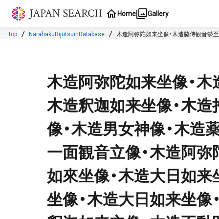
Jump to main content
Home
Gallery
Top
NarahakuBijutsuinDatabase
木造阿弥陀如来坐像・木造脇侍観音勢至
像・木造阿弥陀如来立像・木造狛犬・?漆神輿・木造薬師如來坐像・木造大日如来坐
千手観音立像・木造毘沙門天立像・木造獅子頭・木造千手観音立像・木造阿弥陀如来
鬼子母神倚像・木造聖観音坐像・木造獅子
木造阿弥陀如来坐像・木
木造釈迦如来坐像・木造
像・木造男女神像・木造
一面観音立像・木造阿弥
如來坐像・木造大日如来
坐像・木造大日如来坐像