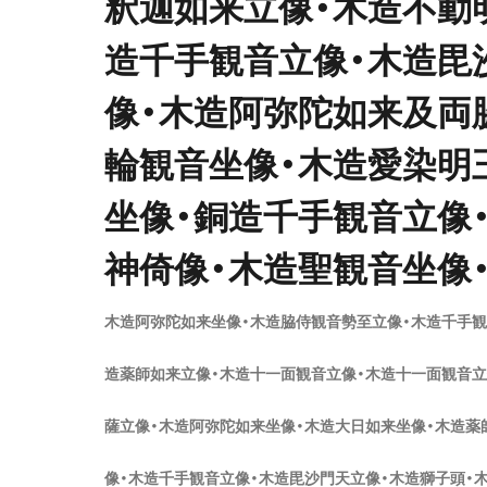
釈迦如来立像・木造不動
造千手観音立像・木造毘
像・木造阿弥陀如来及両
輪観音坐像・木造愛染明
坐像・銅造千手観音立像
神倚像・木造聖観音坐像
木造阿弥陀如来坐像・木造脇侍観音勢至立像・木造千手観
造薬師如来立像・木造十一面観音立像・木造十一面観音立
薩立像・木造阿弥陀如来坐像・木造大日如来坐像・木造薬
像・木造千手観音立像・木造毘沙門天立像・木造獅子頭・