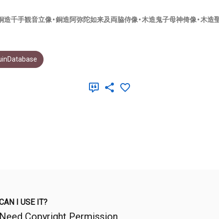
銅造千手観音立像・銅造阿弥陀如来及両脇侍像・木造鬼子母神倚像・木造
uinDatabase
CAN I USE IT?
Need Copyright Permission