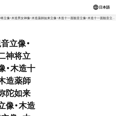
日本語
神将立像・木造男女神像・木造薬師如来立像・木造十一面観音立像・木造十一面観音立
造二天王立像・木造釈迦如来立像・木造不動明王及二童子像・木造阿弥陀如来立像・木造
不動明王坐像・木造智証大師坐像・銅造千手観音立像・銅造阿弥陀如来及両脇侍像・木造
音立像・
二神将立
像・木造十
・木造薬師
弥陀如来
立像・木造