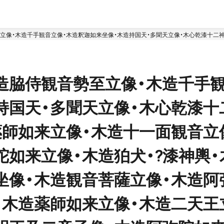
立像・木造千手観音立像・木造釈迦如来坐像・木造持国天・多聞天立像・木心乾漆十二
像・木造観音菩薩立像・木造阿弥陀如来坐像・木造大日如来坐像・木造薬師如来立像・木
及両脇侍像・木造持国天・増長天立像・木造如意輪観音坐像・木造愛染明王坐像・木造
造脇侍観音勢至立像・木造千手観
持国天・多聞天立像・木心乾漆十
薬師如来立像・木造十一面観音立
陀如来立像・木造狛犬・?漆神輿
坐像・木造観音菩薩立像・木造阿
・木造薬師如来立像・木造二天王