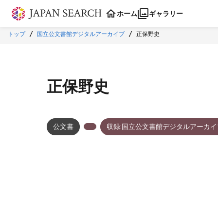
本文に飛ぶ
ホーム
ギャラリー
トップ
国立公文書館デジタルアーカイブ
正保野史
正保野史
公文書
収録:国立公文書館デジタルアーカイ
メタデータ