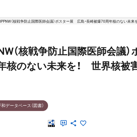
IPPNW（核戦争防止国際医師会議）ポスター展 広島・長崎被爆70周年核のない未来
PNW（核戦争防止国際医師会議）
周年核のない未来を！ 世界核被
平和データベース（図書）