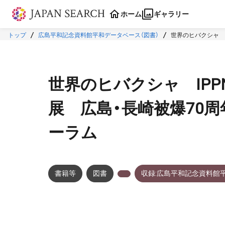
本文に飛ぶ
ホーム
ギャラリー
トップ
広島平和記念資料館平和データベース（図書）
世界のヒバクシャ 
世界のヒバクシャ IP
展 広島・長崎被爆70
ーラム
書籍等
図書
収録:広島平和記念資料館