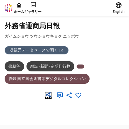
本文に飛ぶ
ホーム
ギャラリー
English
外務省通商局日報
ガイムショウ ツウショウキョク ニッポウ
収録元データベースで開く
書籍等
雑誌・新聞・定期刊行物
収録:国立国会図書館デジタルコレクション
メタデータ