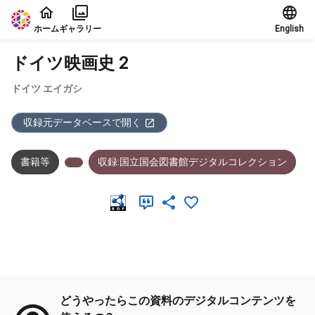
本文に飛ぶ
ホーム
ギャラリー
English
ドイツ映画史 2
ドイツ エイガシ
収録元データベースで開く
書籍等
収録:国立国会図書館デジタルコレクション
メタデータ
どうやったらこの資料のデジタルコンテンツを