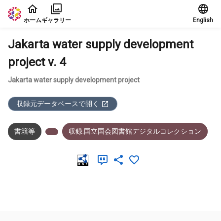
本文に飛ぶ
ホーム
ギャラリー
English
Jakarta water supply development
project v. 4
Jakarta water supply development project
収録元データベースで開く
書籍等
収録:国立国会図書館デジタルコレクション
メタデータ