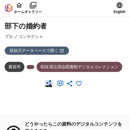
本文に飛ぶ
ホーム
ギャラリー
English
部下の婚約者
ブカ ノ コンヤクシャ
収録元データベースで開く
書籍等
収録:国立国会図書館デジタルコレクション
メタデータ
どうやったらこの資料のデジタルコンテンツを