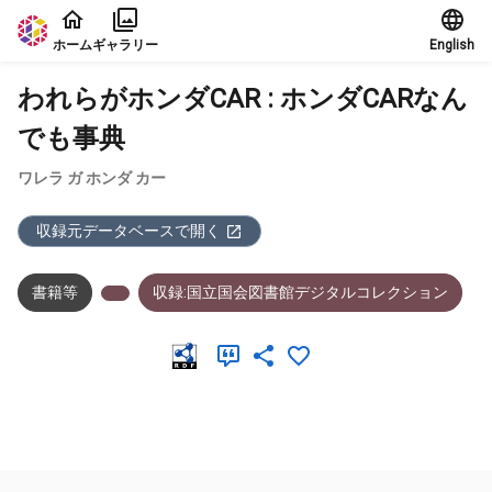
本文に飛ぶ
ホーム
ギャラリー
English
われらがホンダCAR : ホンダCARなん
でも事典
ワレラ ガ ホンダ カー
収録元データベースで開く
書籍等
収録:国立国会図書館デジタルコレクション
メタデータ