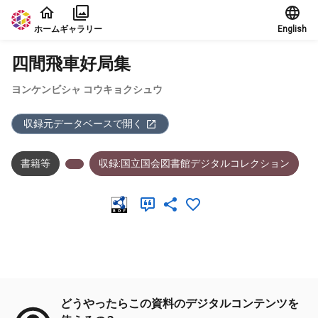
本文に飛ぶ
ホーム
ギャラリー
English
四間飛車好局集
ヨンケンビシャ コウキョクシュウ
収録元データベースで開く
書籍等
収録:国立国会図書館デジタルコレクション
メタデータ
どうやったらこの資料のデジタルコンテンツを